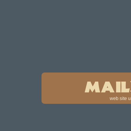
mai
web site u